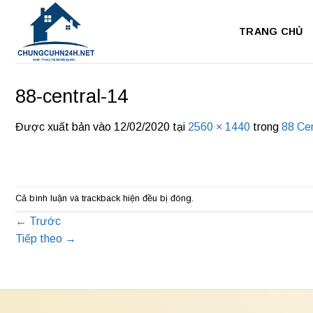
Bỏ
qua
TRANG CHỦ
nội
dung
88-central-14
Được xuất bản vào
12/02/2020
tại
2560 × 1440
trong
88 Cen
Cả bình luận và trackback hiện đều bị đóng.
←
Trước
Tiếp theo
→