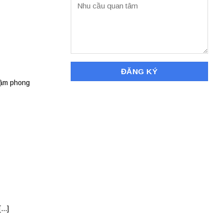
đậm phong
..]