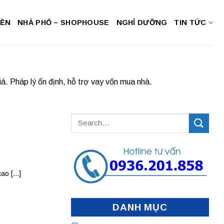
NỀN
NHÀ PHỐ – SHOPHOUSE
NGHỈ DƯỠNG
TIN TỨC
á. Pháp lý ổn định, hỗ trợ vay vốn mua nhà.
o [...]
DANH MỤC