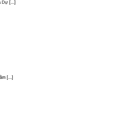
Dự [...]
m [...]