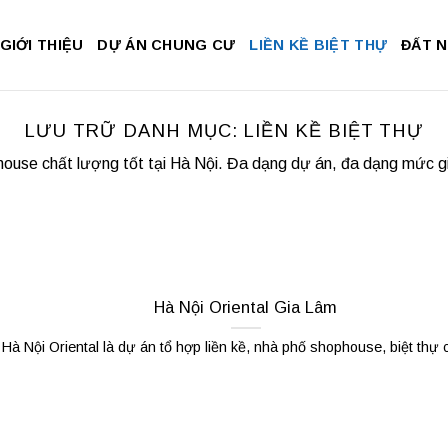
GIỚI THIỆU
DỰ ÁN CHUNG CƯ
LIỀN KỀ BIỆT THỰ
ĐẤT 
LƯU TRỮ DANH MỤC:
LIỀN KỀ BIỆT THỰ
house chất lượng tốt tại Hà Nội. Đa dạng dự án, đa dạng mức gi
Hà Nội Oriental Gia Lâm
Hà Nội Oriental là dự án tổ hợp liền kề, nhà phố shophouse, biệt thự ca