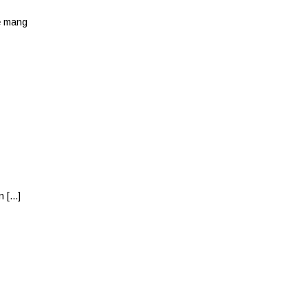
se mang
 [...]