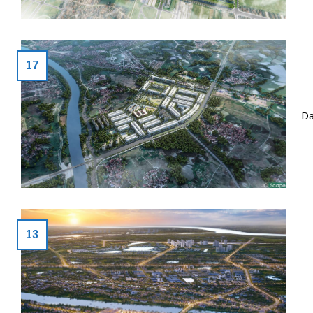
17
Da
13