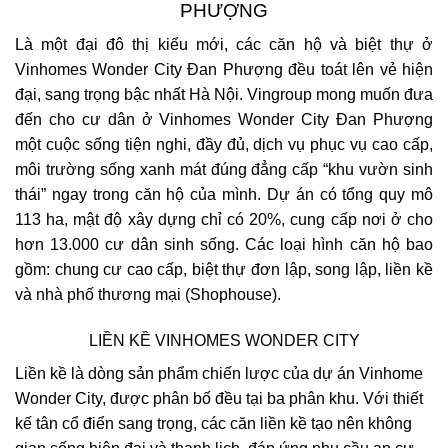
PHƯỢNG
Là một đại đô thị kiểu mới, các căn hộ và biệt thự ở
Vinhomes Wonder City Đan Phượng đều toát lên vẻ hiện
đại, sang trọng bậc nhất Hà Nội. Vingroup mong muốn đưa
đến cho cư dân ở Vinhomes Wonder City Đan Phượng
một cuộc sống tiện nghi, đầy đủ, dịch vụ phục vụ cao cấp,
môi trường sống xanh mát đúng đẳng cấp “khu vườn sinh
thái” ngay trong căn hộ của mình. Dự án có tổng quy mô
113 ha, mật độ xây dựng chỉ có 20%, cung cấp nơi ở cho
hơn 13.000 cư dân sinh sống. Các loại hình căn hộ bao
gồm: chung cư cao cấp, biệt thự đơn lập, song lập, liền kề
và nhà phố thương mại (Shophouse).
LIỀN KỀ VINHOMES WONDER CITY
Liền kề là dòng sản phẩm chiến lược của dự án Vinhome
Wonder City, được phân bố đều tại ba phân khu. Với thiết
kế tân cổ điển sang trọng, các căn liền kề tạo nên không