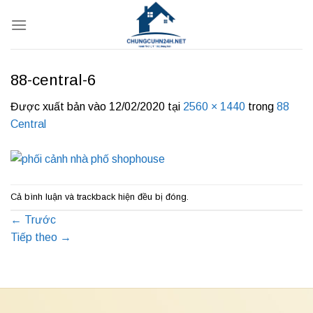
Bỏ
qua
nội
dung
88-central-6
Được xuất bản vào
12/02/2020
tại
2560 × 1440
trong
88
Central
Cả bình luận và trackback hiện đều bị đóng.
←
Trước
Tiếp theo
→