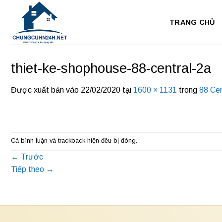
Bỏ
qua
TRANG CHỦ
nội
dung
thiet-ke-shophouse-88-central-2a
Được xuất bản vào
22/02/2020
tại
1600 × 1131
trong
88 Cen
Cả bình luận và trackback hiện đều bị đóng.
←
Trước
Tiếp theo
→