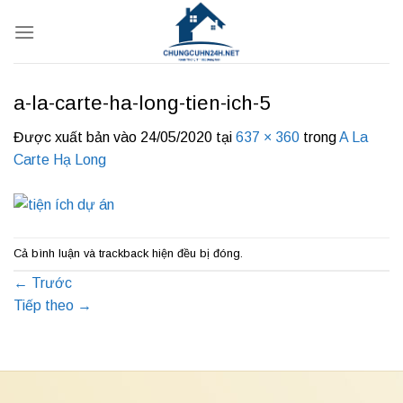
Bỏ
qua
nội
dung
a-la-carte-ha-long-tien-ich-5
Được xuất bản vào
24/05/2020
tại
637 × 360
trong
A La
Carte Hạ Long
Cả bình luận và trackback hiện đều bị đóng.
←
Trước
Tiếp theo
→