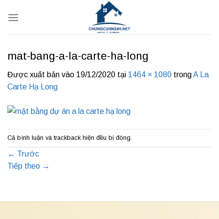
Bỏ
qua
nội
dung
mat-bang-a-la-carte-ha-long
Được xuất bản vào
19/12/2020
tại
1464 × 1080
trong
A La
Carte Hạ Long
Cả bình luận và trackback hiện đều bị đóng.
←
Trước
Tiếp theo
→