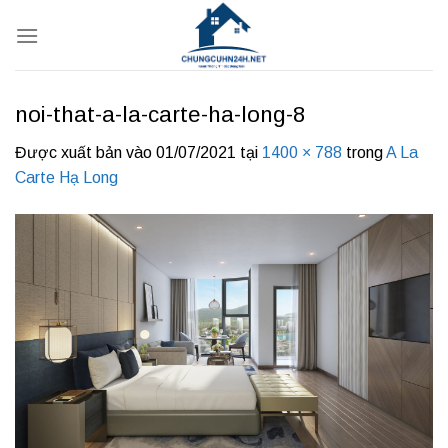
Bỏ
qua
nội
dung
noi-that-a-la-carte-ha-long-8
Được xuất bản vào
01/07/2021
tại
1400 × 788
trong
A La
Carte Hạ Long