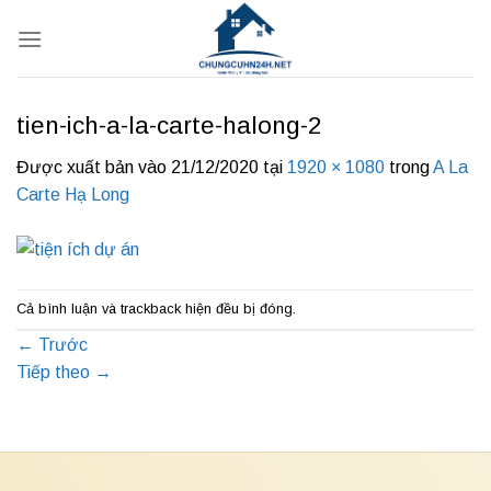
Bỏ
qua
nội
dung
tien-ich-a-la-carte-halong-2
Được xuất bản vào
21/12/2020
tại
1920 × 1080
trong
A La
Carte Hạ Long
Cả bình luận và trackback hiện đều bị đóng.
←
Trước
Tiếp theo
→