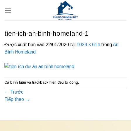
Bỏ
qua
nội
dung
tien-ich-an-binh-homeland-1
Được xuất bản vào
22/01/2020
tại
1024 × 614
trong
An
Bình Homeland
Cả bình luận và trackback hiện đều bị đóng.
←
Trước
Tiếp theo
→