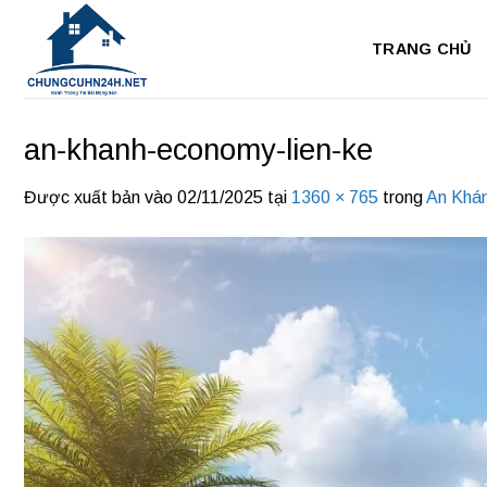
Bỏ
qua
TRANG CHỦ
nội
dung
an-khanh-economy-lien-ke
Được xuất bản vào
02/11/2025
tại
1360 × 765
trong
An Khá