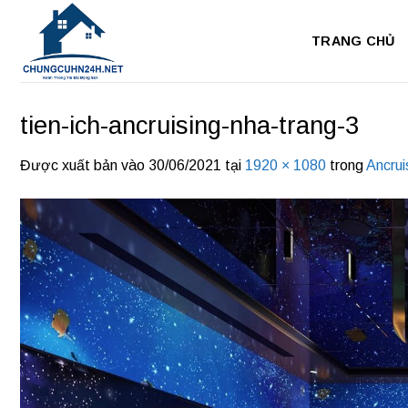
Bỏ
qua
TRANG CHỦ
nội
dung
tien-ich-ancruising-nha-trang-3
Được xuất bản vào
30/06/2021
tại
1920 × 1080
trong
Ancrui