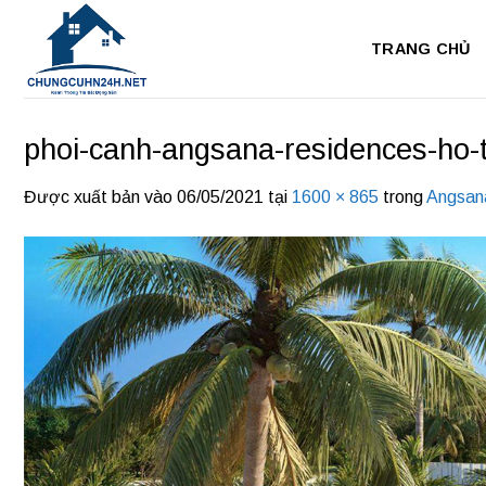
Bỏ
qua
TRANG CHỦ
nội
dung
phoi-canh-angsana-residences-ho-
Được xuất bản vào
06/05/2021
tại
1600 × 865
trong
Angsan