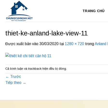
Bỏ
qua
TRANG CHỦ
nội
dung
thiet-ke-anland-lake-view-11
Được xuất bản vào
30/03/2020
tại
1280 × 720
trong
Anland
Cả bình luận và trackback hiện đều bị đóng.
←
Trước
Tiếp theo
→