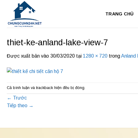
Bỏ
qua
TRANG CHỦ
nội
dung
thiet-ke-anland-lake-view-7
Được xuất bản vào
30/03/2020
tại
1280 × 720
trong
Anland
Cả bình luận và trackback hiện đều bị đóng.
←
Trước
Tiếp theo
→