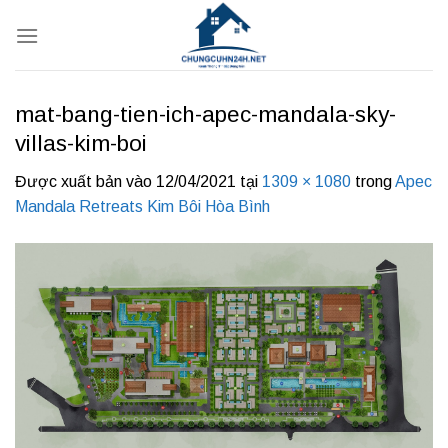
Bỏ
qua
nội
dung
mat-bang-tien-ich-apec-mandala-sky-
villas-kim-boi
Được xuất bản vào
12/04/2021
tại
1309 × 1080
trong
Apec
Mandala Retreats Kim Bôi Hòa Bình