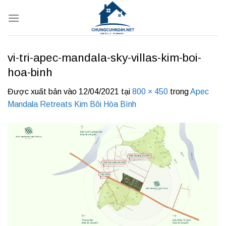
Bỏ
qua
nội
dung
vi-tri-apec-mandala-sky-villas-kim-boi-
hoa-binh
Được xuất bản vào
12/04/2021
tại
800 × 450
trong
Apec
Mandala Retreats Kim Bôi Hòa Bình