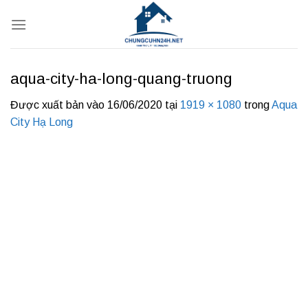
Bỏ
qua
nội
dung
aqua-city-ha-long-quang-truong
Được xuất bản vào
16/06/2020
tại
1919 × 1080
trong
Aqua
City Hạ Long