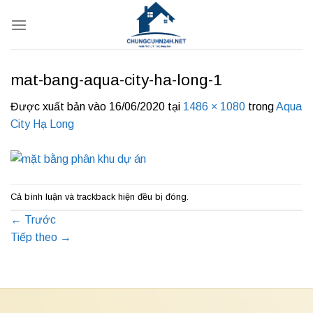
Bỏ
qua
nội
dung
mat-bang-aqua-city-ha-long-1
Được xuất bản vào
16/06/2020
tại
1486 × 1080
trong
Aqua
City Hạ Long
Cả bình luận và trackback hiện đều bị đóng.
←
Trước
Tiếp theo
→