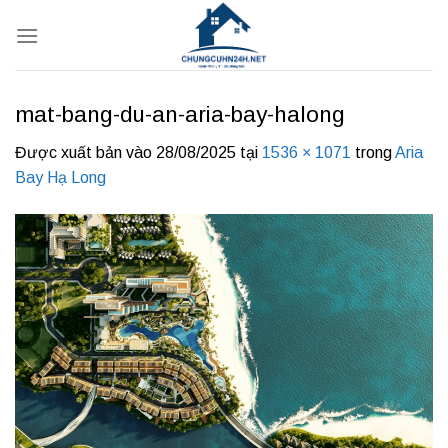
Bỏ
qua
nội
dung
mat-bang-du-an-aria-bay-halong
Được xuất bản vào
28/08/2025
tại
1536 × 1071
trong
Aria
Bay Hạ Long