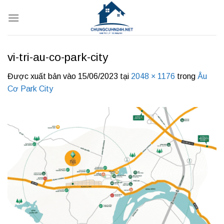
Bỏ
qua
nội
dung
vi-tri-au-co-park-city
Được xuất bản vào
15/06/2023
tại
2048 × 1176
trong
Âu
Cơ Park City