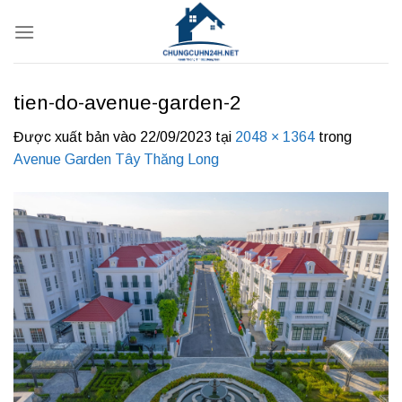
Bỏ
qua
nội
dung
tien-do-avenue-garden-2
Được xuất bản vào
22/09/2023
tại
2048 × 1364
trong
Avenue Garden Tây Thăng Long