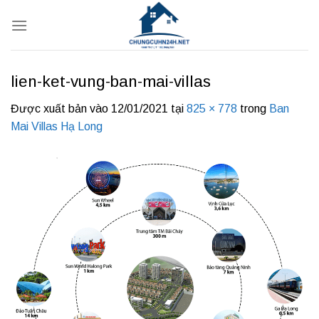
Bỏ
qua
nội
dung
lien-ket-vung-ban-mai-villas
Được xuất bản vào
12/01/2021
tại
825 × 778
trong
Ban
Mai Villas Hạ Long