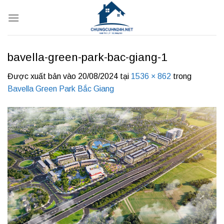
Bỏ
qua
nội
dung
bavella-green-park-bac-giang-1
Được xuất bản vào
20/08/2024
tại
1536 × 862
trong
Bavella Green Park Bắc Giang