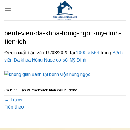
Bỏ
qua
nội
dung
benh-vien-da-khoa-hong-ngoc-my-dinh-
tien-ich
Được xuất bản vào
19/08/2020
tại
1000 × 563
trong
Bệnh
viện Đa khoa Hồng Ngọc cơ sở Mỹ Đình
Cả bình luận và trackback hiện đều bị đóng.
←
Trước
Tiếp theo
→