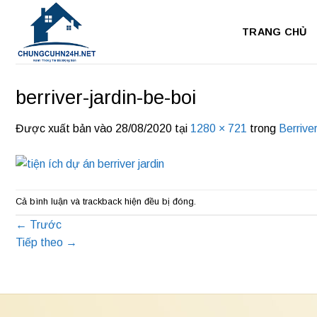
Bỏ
qua
TRANG CHỦ
nội
dung
berriver-jardin-be-boi
Được xuất bản vào
28/08/2020
tại
1280 × 721
trong
Berriver
Cả bình luận và trackback hiện đều bị đóng.
←
Trước
Tiếp theo
→