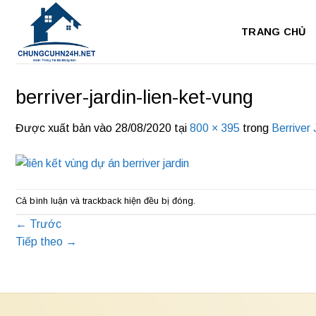
Bỏ
qua
TRANG CHỦ
nội
dung
berriver-jardin-lien-ket-vung
Được xuất bản vào
28/08/2020
tại
800 × 395
trong
Berriver 
Cả bình luận và trackback hiện đều bị đóng.
←
Trước
Tiếp theo
→