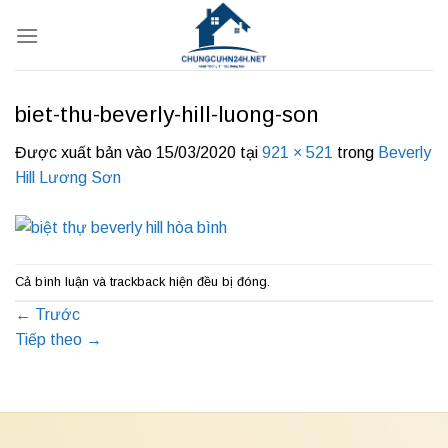
Bỏ
qua
nội
dung
biet-thu-beverly-hill-luong-son
Được xuất bản vào
15/03/2020
tại
921 × 521
trong
Beverly
Hill Lương Sơn
Cả bình luận và trackback hiện đều bị đóng.
←
Trước
Tiếp theo
→