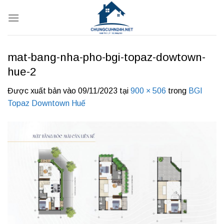
Bỏ
qua
nội
dung
mat-bang-nha-pho-bgi-topaz-dowtown-
hue-2
Được xuất bản vào
09/11/2023
tại
900 × 506
trong
BGI
Topaz Downtown Huế