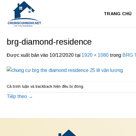
Bỏ
qua
TRANG CHỦ
nội
dung
brg-diamond-residence
Được xuất bản vào
10/12/2020
tại
1920 × 1080
trong
BRG T
Cả bình luận và trackback hiện đều bị đóng.
Tiếp theo
→