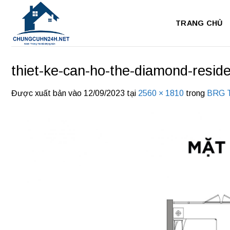
Bỏ
qua
TRANG CHỦ
nội
dung
thiet-ke-can-ho-the-diamond-resid
Được xuất bản vào
12/09/2023
tại
2560 × 1810
trong
BRG T