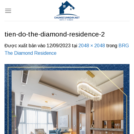
Bỏ
qua
nội
dung
tien-do-the-diamond-residence-2
Được xuất bản vào
12/09/2023
tại
2048 × 2048
trong
BRG
The Diamond Residence