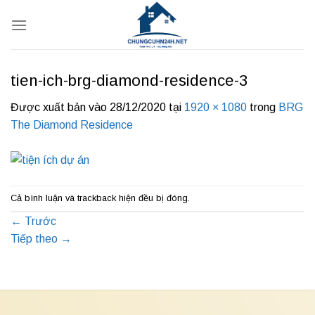
Bỏ
qua
nội
dung
tien-ich-brg-diamond-residence-3
Được xuất bản vào
28/12/2020
tại
1920 × 1080
trong
BRG
The Diamond Residence
Cả bình luận và trackback hiện đều bị đóng.
←
Trước
Tiếp theo
→