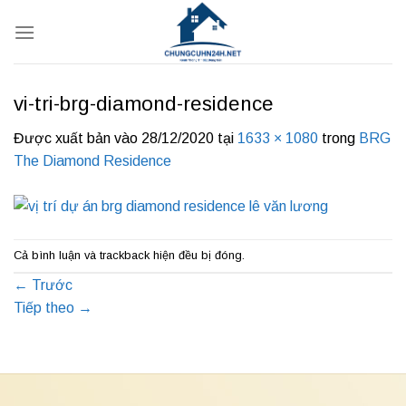
Bỏ
qua
nội
dung
vi-tri-brg-diamond-residence
Được xuất bản vào
28/12/2020
tại
1633 × 1080
trong
BRG
The Diamond Residence
Cả bình luận và trackback hiện đều bị đóng.
←
Trước
Tiếp theo
→