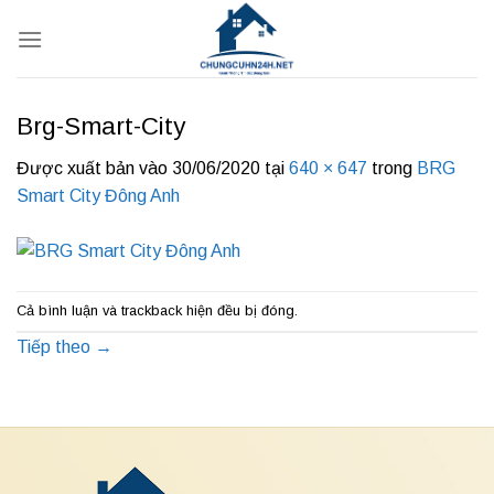
Bỏ
qua
nội
dung
Brg-Smart-City
Được xuất bản vào
30/06/2020
tại
640 × 647
trong
BRG
Smart City Đông Anh
Cả bình luận và trackback hiện đều bị đóng.
Tiếp theo
→