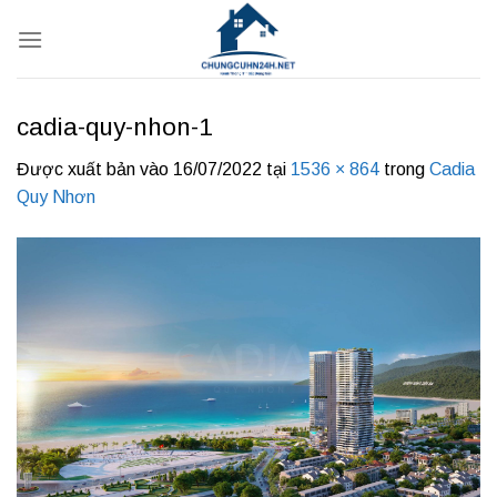
Bỏ
qua
nội
dung
cadia-quy-nhon-1
Được xuất bản vào
16/07/2022
tại
1536 × 864
trong
Cadia
Quy Nhơn