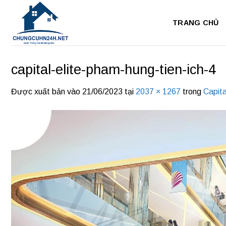
Bỏ
qua
TRANG CHỦ
nội
dung
capital-elite-pham-hung-tien-ich-4
Được xuất bản vào
21/06/2023
tại
2037 × 1267
trong
Capita