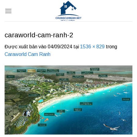
Bỏ
qua
nội
dung
caraworld-cam-ranh-2
Được xuất bản vào
04/09/2024
tại
1536 × 829
trong
Caraworld Cam Ranh