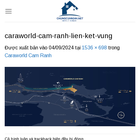
Bỏ
qua
nội
dung
caraworld-cam-ranh-lien-ket-vung
Được xuất bản vào
04/09/2024
tại
1536 × 698
trong
Caraworld Cam Ranh
Cả bình luận và trackback hiện đều bị đóng.