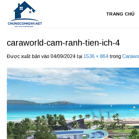
Bỏ
qua
TRANG CHỦ
nội
dung
caraworld-cam-ranh-tien-ich-4
Được xuất bản vào
04/09/2024
tại
1536 × 864
trong
Carawo