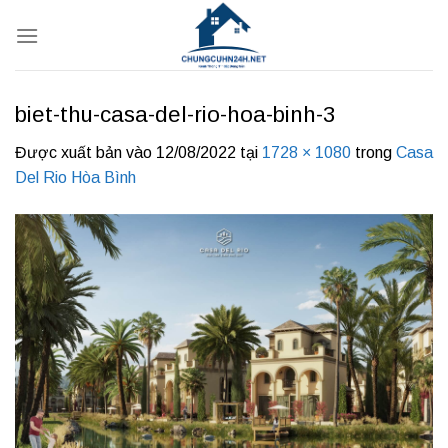
Bỏ
qua
nội
dung
biet-thu-casa-del-rio-hoa-binh-3
Được xuất bản vào
12/08/2022
tại
1728 × 1080
trong
Casa
Del Rio Hòa Bình