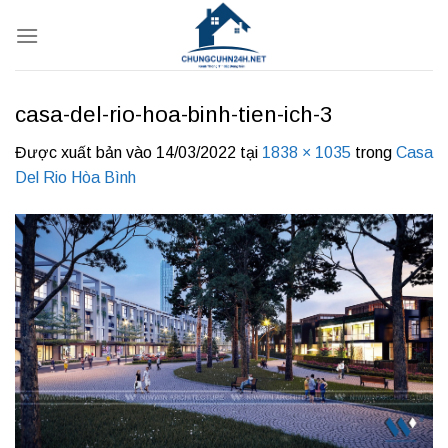
Bỏ
qua
nội
dung
casa-del-rio-hoa-binh-tien-ich-3
Được xuất bản vào
14/03/2022
tại
1838 × 1035
trong
Casa
Del Rio Hòa Bình