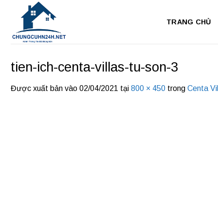
Bỏ
qua
TRANG CHỦ
nội
dung
tien-ich-centa-villas-tu-son-3
Được xuất bản vào
02/04/2021
tại
800 × 450
trong
Centa Vil