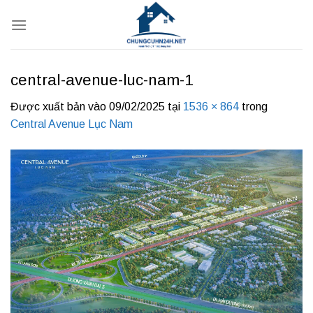
Bỏ
qua
nội
dung
central-avenue-luc-nam-1
Được xuất bản vào
09/02/2025
tại
1536 × 864
trong
Central Avenue Lục Nam