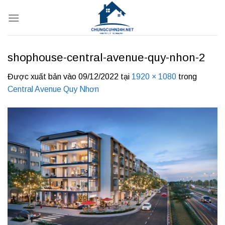
Bỏ
qua
nội
dung
shophouse-central-avenue-quy-nhon-2
Được xuất bản vào
09/12/2022
tại
1920 × 1080
trong
Central Avenue Quy Nhơn