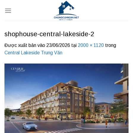
Bỏ
qua
nội
dung
shophouse-central-lakeside-2
Được xuất bản vào
23/06/2026
tại
2000 × 1120
trong
Central Lakeside Trung Văn