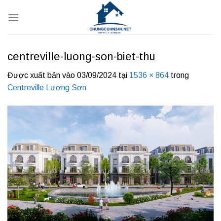
Bỏ
qua
nội
dung
centreville-luong-son-biet-thu
Được xuất bản vào
03/09/2024
tại
1536 × 864
trong
Centreville Lương Sơn