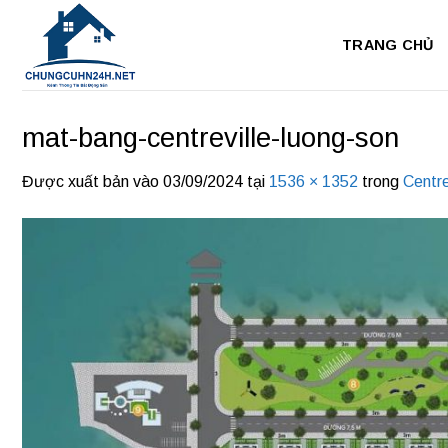
Bỏ
qua
TRANG CHỦ
nội
dung
mat-bang-centreville-luong-son
Được xuất bản vào
03/09/2024
tại
1536 × 1352
trong
Centr