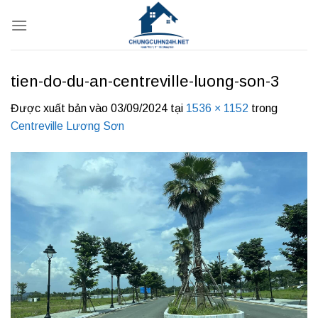
Bỏ
qua
nội
dung
tien-do-du-an-centreville-luong-son-3
Được xuất bản vào
03/09/2024
tại
1536 × 1152
trong
Centreville Lương Sơn