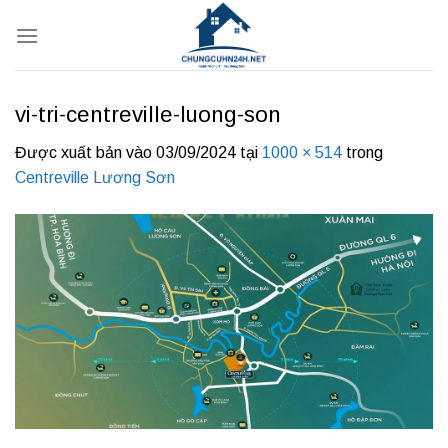
Bỏ
qua
nội
dung
vi-tri-centreville-luong-son
Được xuất bản vào
03/09/2024
tại
1000 × 514
trong
Centreville Lương Sơn